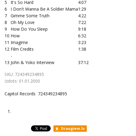
5
It's So Hard
4:07
6
I Don't Wanna Be A Soldier Mama
1:29
7
Gimme Some Truth
4:22
8
Oh My Love
7:22
9
How Do You Sleep
9:18
10
How
6:32
11
Imagime
3:23
12
Film Credits
1:38
-
13
John & Yoko Interview
37:12
SKU:
724349234895
Izdots:
01.01.2000
Capitol Records 724349234895
1.
Draugiem.lv