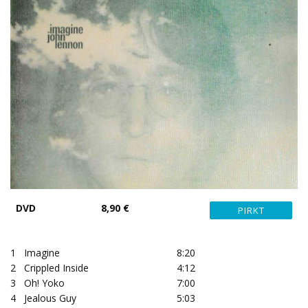
DVD
8,90 €
1
Imagine
8:20
2
Crippled Inside
4:12
3
Oh! Yoko
7:00
4
Jealous Guy
5:03