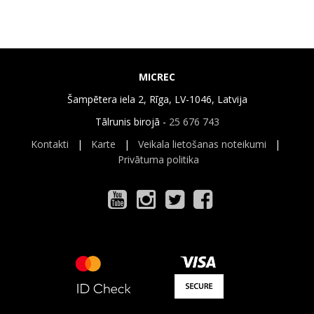
MICREC
Šampētera iela 2, Rīga, LV-1046, Latvija
Tālrunis birojā -
25 676 743
Kontakti
|
Karte
|
Veikala lietošanas noteikumi
|
Privātuma politika