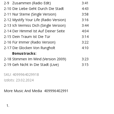
2-9
Zusammen (Radio Edit)
3:41
2-10
Die Liebe Geht Durch Die Stadt
4:43
2-11
Nur Sterne (Single Version)
3:58
2-12
Mystify Your Life (Radio Version)
3:16
2-13
Ich Vermiss Dich (Single Version)
3:44
2-14
Der Himmel Ist Auf Deiner Seite
4:04
2-15
Dein Traum Ist Die Tür
3:14
2-16
Für Immer (Radio Version)
3:22
2-17
Die Glocken Von Rungholt
4:10
Bonustracks:
2-18
Stimmen Im Wind (Version 2009)
3:23
2-19
Geh Nicht In Die Stadt (Live)
3:15
SKU:
4099964029918
Izdots:
23.02.2024
More Music And Media 409996402991
1.