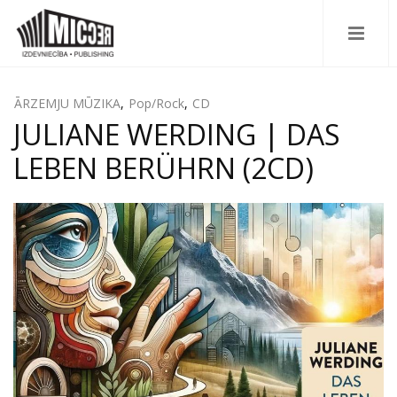
ĀRZEMJU MŪZIKA
,
Pop/Rock
,
CD
JULIANE WERDING | DAS
LEBEN BERÜHRN (2CD)