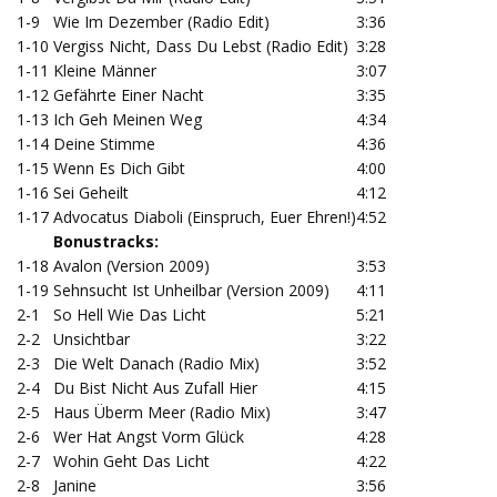
1-9
Wie Im Dezember (Radio Edit)
3:36
1-10
Vergiss Nicht, Dass Du Lebst (Radio Edit)
3:28
1-11
Kleine Männer
3:07
1-12
Gefährte Einer Nacht
3:35
1-13
Ich Geh Meinen Weg
4:34
1-14
Deine Stimme
4:36
1-15
Wenn Es Dich Gibt
4:00
1-16
Sei Geheilt
4:12
1-17
Advocatus Diaboli (Einspruch, Euer Ehren!)
4:52
Bonustracks:
1-18
Avalon (Version 2009)
3:53
1-19
Sehnsucht Ist Unheilbar (Version 2009)
4:11
2-1
So Hell Wie Das Licht
5:21
2-2
Unsichtbar
3:22
2-3
Die Welt Danach (Radio Mix)
3:52
2-4
Du Bist Nicht Aus Zufall Hier
4:15
2-5
Haus Überm Meer (Radio Mix)
3:47
2-6
Wer Hat Angst Vorm Glück
4:28
2-7
Wohin Geht Das Licht
4:22
2-8
Janine
3:56