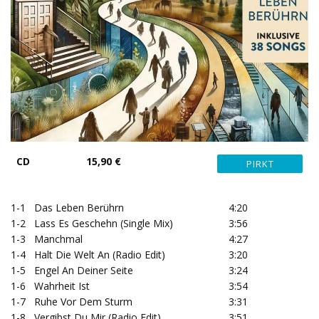
CD
15,90 €
1-1
Das Leben Berührn
4:20
1-2
Lass Es Geschehn (Single Mix)
3:56
1-3
Manchmal
4:27
1-4
Halt Die Welt An (Radio Edit)
3:20
1-5
Engel An Deiner Seite
3:24
1-6
Wahrheit Ist
3:54
1-7
Ruhe Vor Dem Sturm
3:31
1-8
Vergibst Du Mir (Radio Edit)
3:51