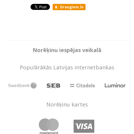
Draugiem.lv
Norēķinu iespējas veikalā
Populārākās Latvijas internetbankas
Norēķinu kartes