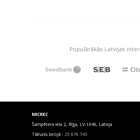
Populārākās Latvijas inte
MICREC
Šampētera iela 2, Rīga, LV-1046, Latvija
Tālrunis birojā -
25 676 743