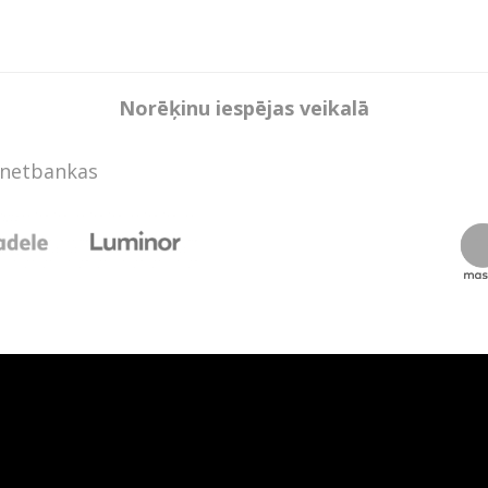
Norēķinu iespējas veikalā
rnetbankas