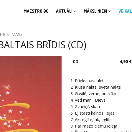
MAESTRO 90
AKTUĀLI
MĀKSLINIEKI
VEIKAL
CHRISTMAS)
ALTAIS BRĪDIS (CD)
CD
4,90 €
1. Prieks pasaulei
2. Klusa nakts, svēta nakts
3. Gavilē, zeme, priecājies!
4. Ved mani, Dievs
5. Zvaniņš skan
6. Ej stāsti kalnos, lejās
7. Ak, eglīte, ak, eglīte
8. Pār mazo ciemu ielejā