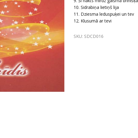
9. Šī nakts mirdz gaismā brīnišķā
10. Sidrabiņa lietiņš lija
11. Dziesma leduspuķei un tev
12. Klusumā ar tevi
SKU:
SDCD016