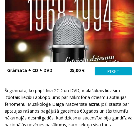
Grāmata + CD + DVD
25,00 €
Šī grāmata, ko papildina 2CD un DVD, ir plašākais līdz šim
izdotais liecību apkopojums par Mikrofona dziesmu aptaujas
fenomenu. Muzikoloģe Daiga Mazvērsīte aizraujoši stāsta par
aptaujas rašanos pagājušā gadsimta 60.gados un tās triumfu
nākamajās desmitgadēs, kad dziesmu sacensība bija gandrīz vai
nacionālās nozīmes pasākums, kam sekoja visa tauta.