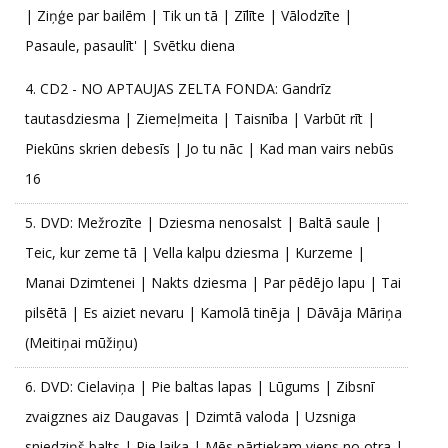
| Ziņģe par bailēm | Tik un tā | Zīlīte | Vālodzīte |
Pasaule, pasaulīt' | Svētku diena
4.
CD2 - NO APTAUJAS ZELTA FONDA: Gandrīz
tautasdziesma | Ziemeļmeita | Taisnība | Varbūt rīt |
Piekūns skrien debesīs | Jo tu nāc | Kad man vairs nebūs
16
5.
DVD: Mežrozīte | Dziesma nenosalst | Baltā saule |
Teic, kur zeme tā | Vella kalpu dziesma | Kurzeme |
Manai Dzimtenei | Nakts dziesma | Par pēdējo lapu | Tai
pilsētā | Es aiziet nevaru | Kamolā tinēja | Dāvāja Māriņa
(Meitiņai mūžiņu)
6.
DVD: Cielaviņa | Pie baltas lapas | Lūgums | Zibsnī
zvaigznes aiz Daugavas | Dzimtā valoda | Uzsniga
sniedziņš balts | Pie laika | Mēs pārtiekam viens no otra |