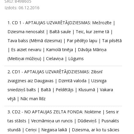
SKU:
8498605
Izdots:
06.12.2016
1.
CD 1 - APTAUJAS UZVARĒTĀJDZIESMAS: Mežrozīte |
Dziesma nenosalst | Baltā saule | Teic, kur zeme tā |
Tava balss (Mēmā dziesma) | Par pēdējo lapu | Tai pilsētā
| Es aiziet nevaru | Kamolā tinēja | Dāvāja Māriņa
(Meitiņai mūžiņu) | Cielaviņa | Lūgums
2.
CD1 - APTAUJAS UZVARĒTĀJDZIESMAS: Zibsnī
zvaigznes aiz Daugavas | Dzimtā valoda | Uzsniga
sniedziņš balts | Baltā | Peldētājs | Klusumā | Vakara
vējā | Nāc man līdz
3.
CD2 - NO APTAUJAS ZELTA FONDA: Noktirne | Sens ir
tas stāsts | Vecmāmiņa un runcis | Dūdieviņš | Pusnakts
stundā | Ceriņi | Negaisa laikā | Dziesma, ar ko tu sācies