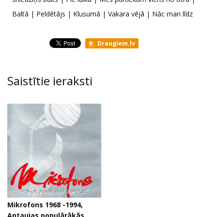
Baltā | Peldētājs | Klusumā | Vakara vējā | Nāc man līdz
Draugiem.lv
Saistītie ieraksti
Mikrofons 1968 -1994,
Aptaujas populārākās