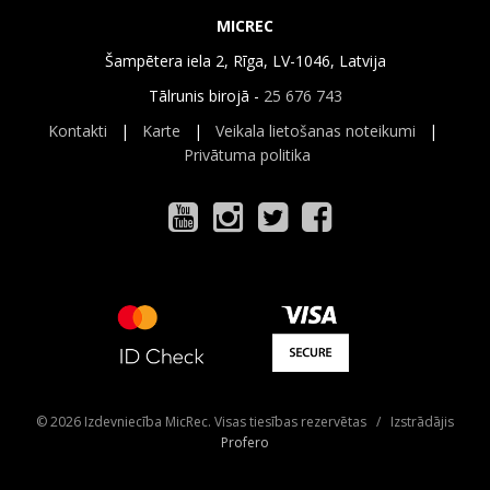
MICREC
Šampētera iela 2, Rīga, LV-1046, Latvija
Tālrunis birojā -
25 676 743
Kontakti
|
Karte
|
Veikala lietošanas noteikumi
|
Privātuma politika
© 2026 Izdevniecība MicRec. Visas tiesības rezervētas / Izstrādājis
Profero