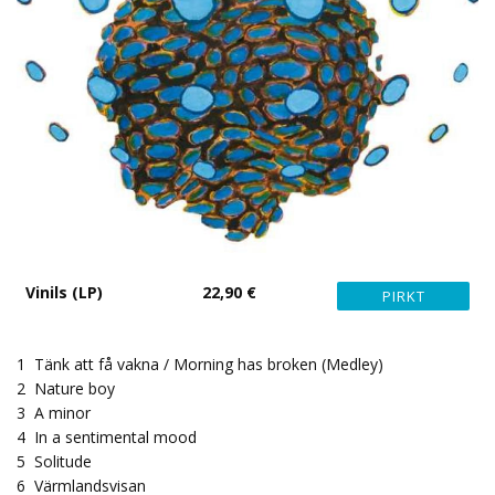
Vinils (LP)
22,90 €
1
Tänk att få vakna / Morning has broken (Medley)
2
Nature boy
3
A minor
4
In a sentimental mood
5
Solitude
6
Värmlandsvisan