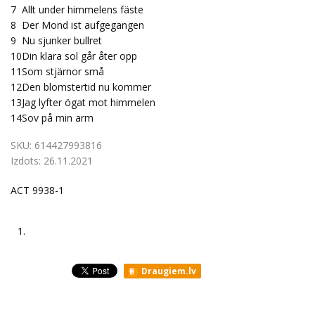
7
Allt under himmelens fäste
8
Der Mond ist aufgegangen
9
Nu sjunker bullret
10
Din klara sol går åter opp
11
Som stjärnor små
12
Den blomstertid nu kommer
13
Jag lyfter ögat mot himmelen
14
Sov på min arm
SKU:
614427993816
Izdots:
26.11.2021
ACT 9938-1
1.
Draugiem.lv