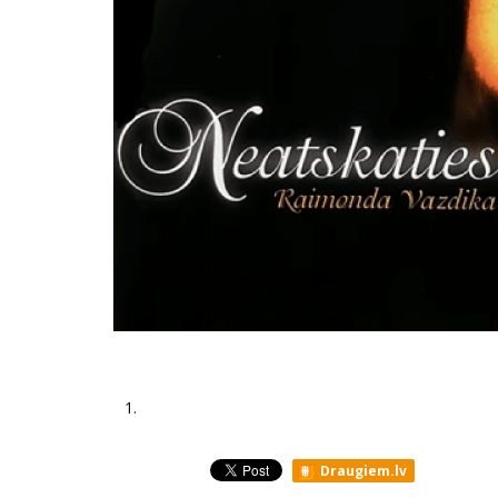
1.
Draugiem.lv