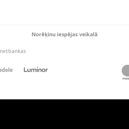
Norēķinu iespējas veikalā
rnetbankas