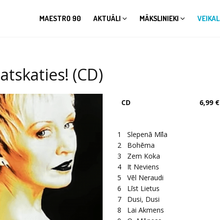
MAESTRO 90
AKTUĀLI
MĀKSLINIEKI
VEIKAL
tskaties! (CD)
CD
6,99 €
1
Slepenā Mīla
2
Bohēma
3
Zem Koka
4
It Neviens
5
Vēl Neraudi
6
Līst Lietus
7
Dusi, Dusi
8
Lai Akmens