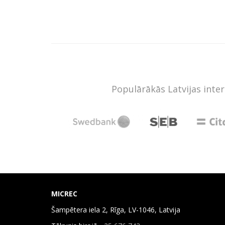
Populārākās Latvijas inte
MICREC
Šampētera iela 2, Rīga, LV-1046, Latvija