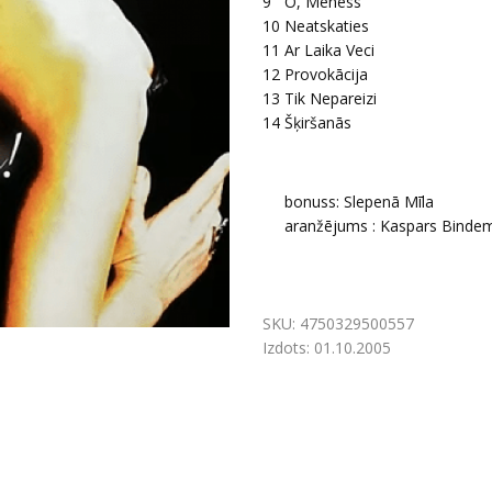
9
O, Mēness
10
Neatskaties
11
Ar Laika Veci
12
Provokācija
13
Tik Nepareizi
14
Šķiršanās
bonuss: Slepenā Mīla
aranžējums : Kaspars Bindema
SKU:
4750329500557
Izdots:
01.10.2005