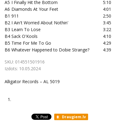
A5
I Finally Hit the Bottom
5:10
A6
Diamonds At Your Feet
4:01
B1
911
2:50
B2
I Ain't Worried About Nothin'
3:45
B3
Learn To Lose
3:22
B4
Sack O'Kools
4:10
B5
Time For Me To Go
4:29
B6
Whatever Happened to Dobie Strange?
4:39
SKU:
014551501916
Izdots:
10.05.2024
Alligator Records – AL 5019
1.
Draugiem.lv