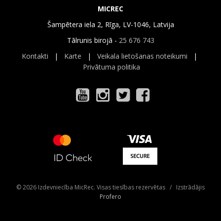
MICREC
Šampētera iela 2, Rīga, LV-1046, Latvija
Tālrunis birojā -
25 676 743
Kontakti
|
Karte
|
Veikala lietošanas noteikumi
|
Privātuma politika
© 2026 Izdevniecība MicRec. Visas tiesības rezervētas / Izstrādājis
Profero