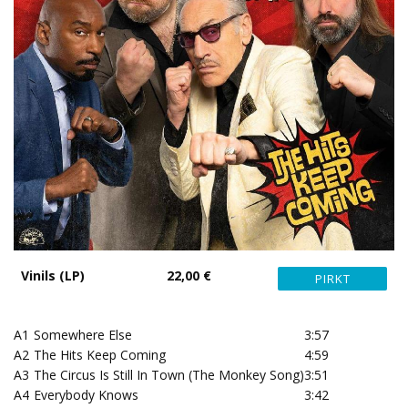
Vinils (LP)
22,00 €
A1
Somewhere Else
3:57
A2
The Hits Keep Coming
4:59
A3
The Circus Is Still In Town (The Monkey Song)
3:51
A4
Everybody Knows
3:42