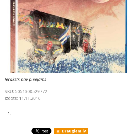
Ieraksts nav pieejams
SKU:
5051300529772
Izdots:
11.11.2016
1.
Draugiem.lv