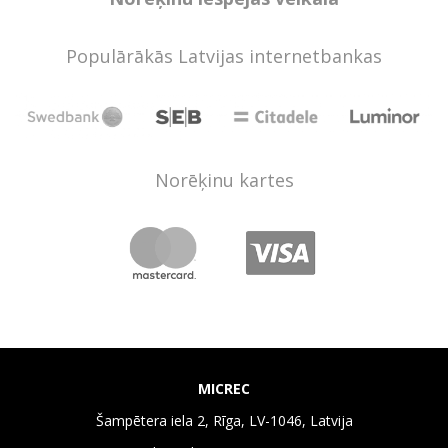
Populārākās Latvijas internetbankas
Norēķinu kartes
MICREC
Šampētera iela 2, Rīga, LV-1046, Latvija