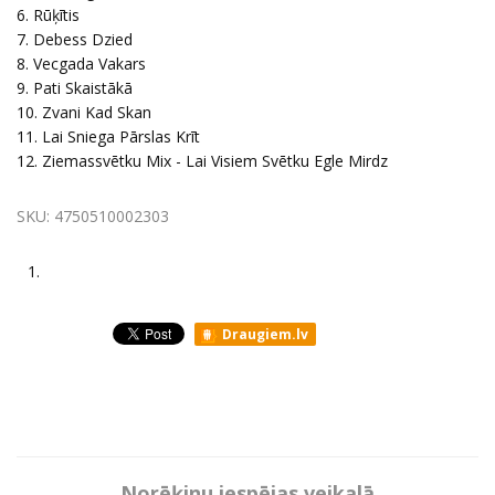
6. Rūķītis
7. Debess Dzied
8. Vecgada Vakars
9. Pati Skaistākā
10. Zvani Kad Skan
11. Lai Sniega Pārslas Krīt
12. Ziemassvētku Mix - Lai Visiem Svētku Egle Mirdz
SKU:
4750510002303
1.
Draugiem.lv
Norēķinu iespējas veikalā