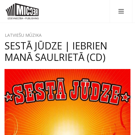
LATVIEŠU MŪZIKA
SESTĀ JŪDZE | IEBRIEN
MANĀ SAULRIETĀ (CD)