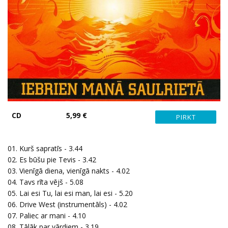
CD
5,99 €
01. Kurš sapratīs - 3.44
02. Es būšu pie Tevis - 3.42
03. Vienīgā diena, vienīgā nakts - 4.02
04. Tavs rīta vējš - 5.08
05. Lai esi Tu, lai esi man, lai esi - 5.20
06. Drive West (instrumentāls) - 4.02
07. Paliec ar mani - 4.10
08. Tālāk par vārdiem - 3.19