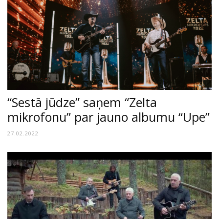
“Sestā jūdze” saņem “Zelta
mikrofonu” par jauno albumu “Upe”
27.02.2022