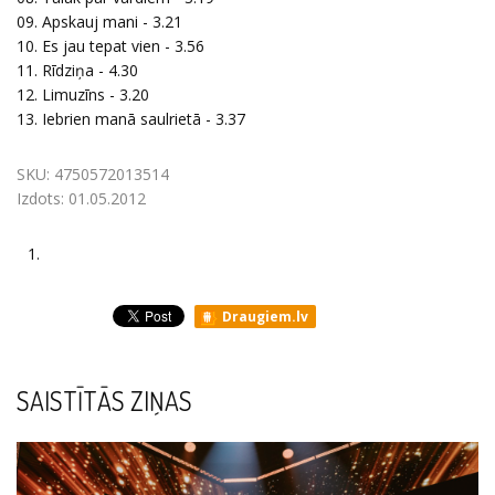
09. Apskauj mani - 3.21
10. Es jau tepat vien - 3.56
11. Rīdziņa - 4.30
12. Limuzīns - 3.20
13. Iebrien manā saulrietā - 3.37
SKU:
4750572013514
Izdots:
01.05.2012
1.
Draugiem.lv
SAISTĪTĀS ZIŅAS