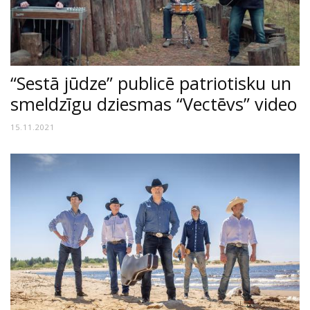
“Sestā jūdze” publicē patriotisku un
smeldzīgu dziesmas “Vectēvs” video
15.11.2021