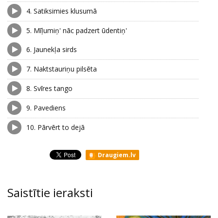
4.
Satiksimies klusumā
5.
Mīļumiņ' nāc padzert ūdentiņ'
6.
Jaunekļa sirds
7.
Naktstauriņu pilsēta
8.
Svīres tango
9.
Pavediens
10.
Pārvērt to dejā
Draugiem.lv
Saistītie ieraksti