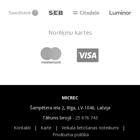
Norēķinu kartes
MICREC
Šampētera iela 2, Rīga, LV-1046, Latvija
Tālrunis birojā -
25 676 743
Kontakti
|
Karte
|
Veikala lietošanas noteikumi
|
Privātuma politika