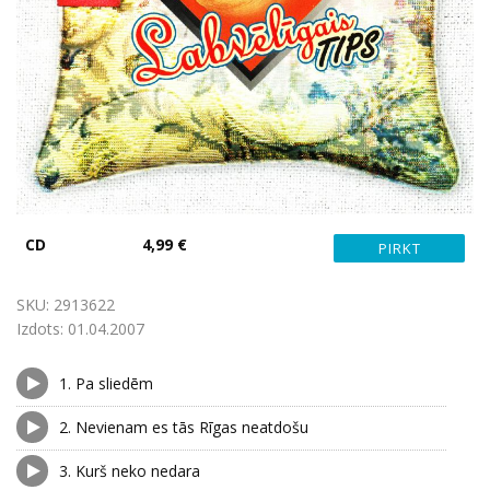
CD
4,99 €
SKU:
2913622
Izdots:
01.04.2007
1.
Pa sliedēm
2.
Nevienam es tās Rīgas neatdošu
3.
Kurš neko nedara