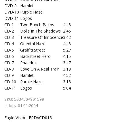
DVD-9
Hamlet
DVD-10
Purple Haze
DVD-11
Logos
CD-1
Two Bunch Palms
4:43
CD-2
Dolls In The Shadows
2:45
CD-3
Treasure Of Innocence
3:42
CD-4
Oriental Haze
4:48
CD-5
Graffiti Street
5:27
CD-6
Backstreet Hero
4:15
CD-7
Phaedra
3:47
CD-8
Love On A Real Train
3:19
CD-9
Hamlet
4:52
CD-10
Purple Haze
3:18
CD-11
Logos
5:04
SKU:
5034504901599
Izdots:
01.01.2004
Eagle Vision ERDVCD015