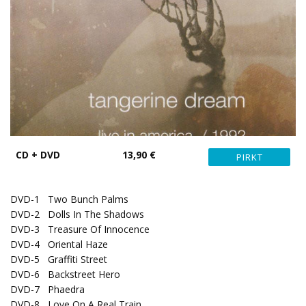
CD + DVD
13,90 €
DVD-1
Two Bunch Palms
DVD-2
Dolls In The Shadows
DVD-3
Treasure Of Innocence
DVD-4
Oriental Haze
DVD-5
Graffiti Street
DVD-6
Backstreet Hero
DVD-7
Phaedra
DVD-8
Love On A Real Train