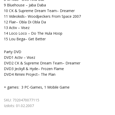
9 Bluehouse – Jaba Daba
10 CK & Supreme Dream Team– Dreamer
11 Videokids– Woodpeckers From Space 2007
12 Flair– Obla Di Obla Da
13 Activ – Visez
14 Loco Loco – Do The Hula Hoop
15 Lou Bega– Get Better
Party DVD
DVD1 Activ – Visez
DVD2 CK & Supreme Dream Team– Dreamer
DVD3 Jeckyll & Hyde– Frozen Flame
DVD4 Rimini Project– The Plan
+ games: 3 PC-Games, 1 Mobile Game
SKU:
7320470077115
Izdots:
01.02.2007