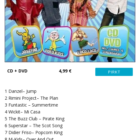
CD + DVD
4,99 €
1 Danzel– Jump
2 Rimini Project– The Plan
3 Funtastic – Summertime
4 Wickit– Mi Casa
5 The Buzz Club – Pirate King
6 Superstar – The Scot Song
7 Didier Friso– Popcorn King
8 M-Kids– Over And Out