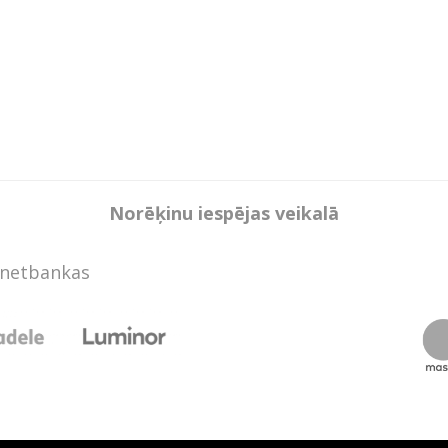
Norēķinu iespējas veikalā
rnetbankas