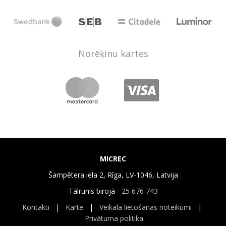
Norēķinu kartes
MICREC
Šampētera iela 2, Rīga, LV-1046, Latvija
Tālrunis birojā -
25 676 743
Kontakti
|
Karte
|
Veikala lietošanas noteikumi
|
Privātuma politika