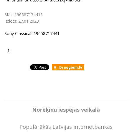
SKU:
196587174415
Izdots:
27.01.2023
Sony Classical 19658717441
1.
Draugiem.lv
Norēķinu iespējas veikalā
Populārākās Latvijas internetbankas