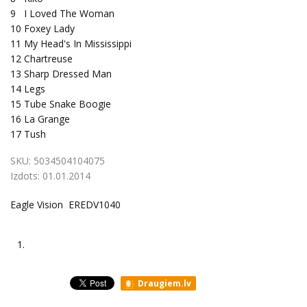
9
I Loved The Woman
10
Foxey Lady
11
My Head's In Mississippi
12
Chartreuse
13
Sharp Dressed Man
14
Legs
15
Tube Snake Boogie
16
La Grange
17
Tush
SKU:
5034504104075
Izdots:
01.01.2014
Eagle Vision EREDV1040
1.
Draugiem.lv