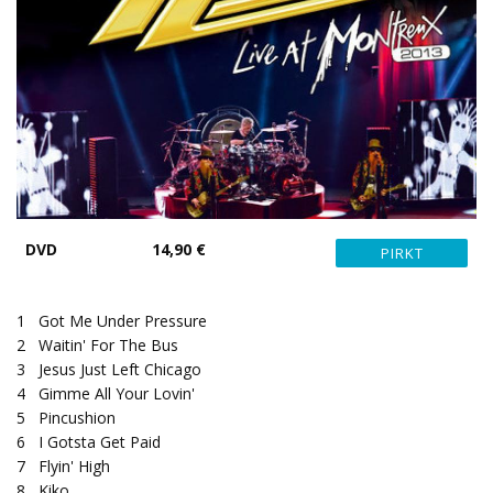
DVD
14,90 €
1
Got Me Under Pressure
2
Waitin' For The Bus
3
Jesus Just Left Chicago
4
Gimme All Your Lovin'
5
Pincushion
6
I Gotsta Get Paid
7
Flyin' High
8
Kiko