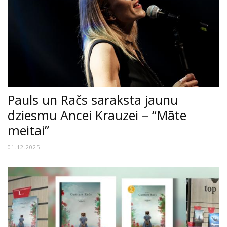
Pauls un Račs saraksta jaunu
dziesmu Ancei Krauzei – “Māte
meitai”
01.12.2025