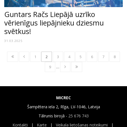
Guntars Račs Liepājā uzrīko
vērienīgus liepājnieku dziesmu
svētkus!
31.03.2025
1
2
3
4
5
6
7
8
9
…
MICREC
Šampētera iela 2, Rīga, LV-1046, Latvija
Tālrunis birojā -
25 676 743
Kontakti
|
Karte
|
Veikala lietošanas noteikumi
|