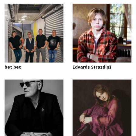
bet bet
Edvards Strazdiņš