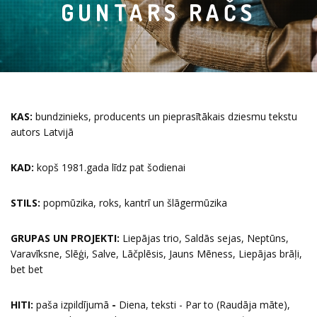
GUNTARS RAČS
KAS:
bundzinieks, producents un pieprasītākais dziesmu tekstu
autors Latvijā
KAD:
kopš 1981.gada līdz pat šodienai
STILS:
popmūzika, roks, kantrī un šlāgermūzika
GRUPAS UN PROJEKTI:
Liepājas trio, Saldās sejas, Neptūns,
Varavīksne, Slēģi, Salve, Lāčplēsis, Jauns Mēness, Liepājas brāļi,
bet bet
HITI:
paša izpildījumā
-
Diena, teksti - Par to (Raudāja māte),