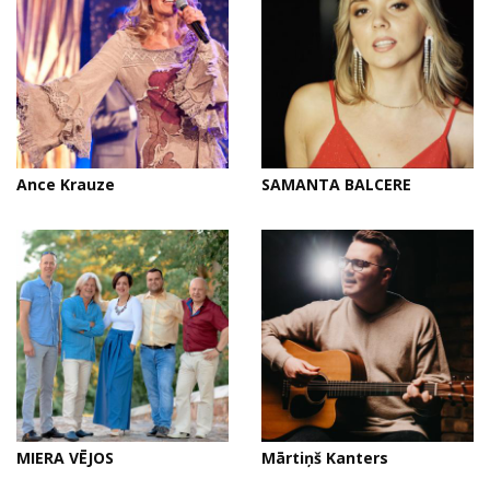
Ance Krauze
SAMANTA BALCERE
MIERA VĒJOS
Mārtiņš Kanters