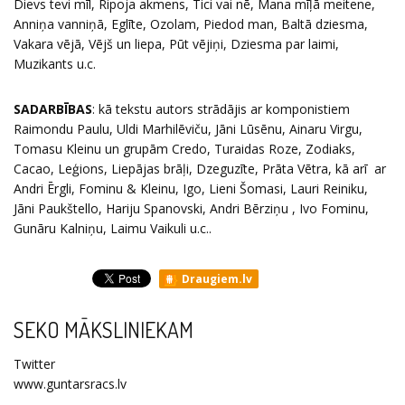
Dievs tevi mīl, Ripoja akmens, Tici vai nē, Mana mīļā meitene,
Anniņa vanniņā, Eglīte, Ozolam, Piedod man, Baltā dziesma,
Vakara vējā, Vējš un liepa, Pūt vējiņi, Dziesma par laimi,
Muzikants u.c.
SADARBĪBAS
: kā tekstu autors strādājis ar komponistiem
Raimondu Paulu, Uldi Marhilēviču, Jāni Lūsēnu, Ainaru Virgu,
Tomasu Kleinu un grupām Credo, Turaidas Roze, Zodiaks,
Cacao, Leģions, Liepājas brāļi, Dzeguzīte, Prāta Vētra, kā arī ar
Andri Ērgli, Fominu & Kleinu, Igo, Lieni Šomasi, Lauri Reiniku,
Jāni Paukštello, Hariju Spanovski, Andri Bērziņu , Ivo Fominu,
Gunāru Kalniņu, Laimu Vaikuli u.c..
Draugiem.lv
SEKO MĀKSLINIEKAM
Twitter
www.guntarsracs.lv