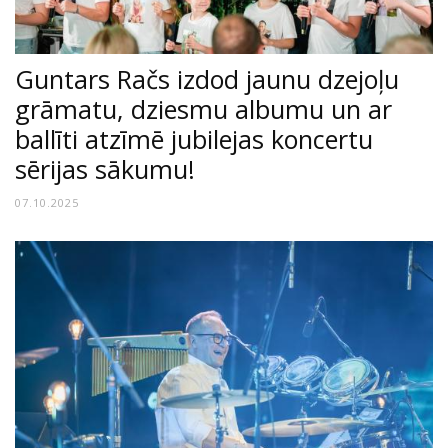
Guntars Račs izdod jaunu dzejoļu
grāmatu, dziesmu albumu un ar
ballīti atzīmē jubilejas koncertu
sērijas sākumu!
07.10.2025