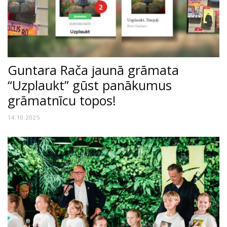
Guntara Rača jaunā grāmata
“Uzplaukt” gūst panākumus
grāmatnīcu topos!
14.10.2025