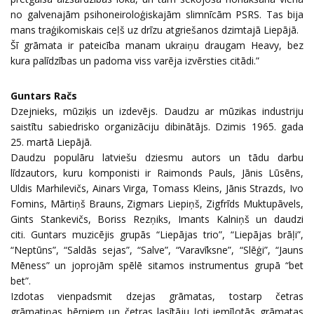
no galvenajām psihoneiroloģiskajām slimnīcām PSRS. Tas bija
mans traģikomiskais ceļš uz drīzu atgriešanos dzimtajā Liepājā.
Šī grāmata ir pateicība manam ukraiņu draugam Heavy, bez
kura palīdzības un padoma viss varēja izvērsties citādi.”
Guntars Račs
Dzejnieks, mūziķis un izdevējs. Daudzu ar mūzikas industriju
saistītu sabiedrisko organizāciju dibinātājs. Dzimis 1965. gada
25. martā Liepājā.
Daudzu populāru latviešu dziesmu autors un tādu darbu
līdzautors, kuru komponisti ir Raimonds Pauls, Jānis Lūsēns,
Uldis Marhilevičs, Ainars Virga, Tomass Kleins, Jānis Strazds, Ivo
Fomins, Mārtiņš Brauns, Zigmars Liepiņš, Zigfrīds Muktupāvels,
Gints Stankevičs, Boriss Rezņiks, Imants Kalniņš un daudzi
citi. Guntars muzicējis grupās “Liepājas trio”, “Liepājas brāļi”,
“Neptūns”, “Saldās sejas”, “Salve”, “Varavīksne”, “Slēģi”, “Jauns
Mēness” un joprojām spēlē sitamos instrumentus grupā “bet
bet”.
Izdotas vienpadsmit dzejas grāmatas, tostarp četras
grāmatiņas bērniem un četras lasītāju ļoti iemīļotās grāmatas