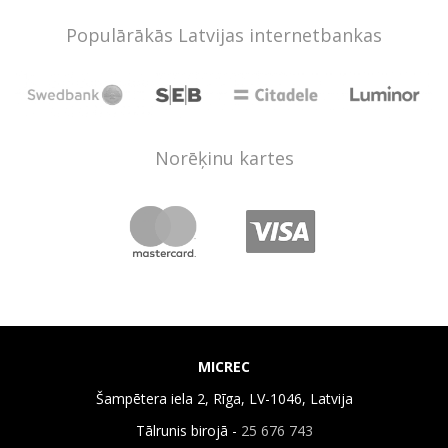
Populārākās Latvijas internetbankas
Norēķinu kartes
MICREC
Šampētera iela 2, Rīga, LV-1046, Latvija
Tālrunis birojā -
25 676 743