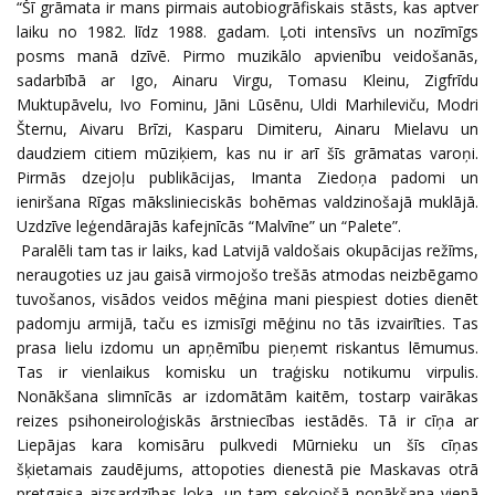
“Šī grāmata ir mans pirmais autobiogrāfiskais stāsts, kas aptver
laiku no 1982. līdz 1988. gadam. Ļoti intensīvs un nozīmīgs
posms manā dzīvē. Pirmo muzikālo apvienību veidošanās,
sadarbībā ar Igo, Ainaru Virgu, Tomasu Kleinu, Zigfrīdu
Muktupāvelu, Ivo Fominu, Jāni Lūsēnu, Uldi Marhileviču, Modri
Šternu, Aivaru Brīzi, Kasparu Dimiteru, Ainaru Mielavu un
daudziem citiem mūziķiem, kas nu ir arī šīs grāmatas varoņi.
Pirmās dzejoļu publikācijas, Imanta Ziedoņa padomi un
ieniršana Rīgas mākslinieciskās bohēmas valdzinošajā muklājā.
Uzdzīve leģendārajās kafejnīcās “Malvīne” un “Palete”.
Paralēli tam tas ir laiks, kad Latvijā valdošais okupācijas režīms,
neraugoties uz jau gaisā virmojošo trešās atmodas neizbēgamo
tuvošanos, visādos veidos mēģina mani piespiest doties dienēt
padomju armijā, taču es izmisīgi mēģinu no tās izvairīties. Tas
prasa lielu izdomu un apņēmību pieņemt riskantus lēmumus.
Tas ir vienlaikus komisku un traģisku notikumu virpulis.
Nonākšana slimnīcās ar izdomātām kaitēm, tostarp vairākas
reizes psihoneiroloģiskās ārstniecības iestādēs. Tā ir cīņa ar
Liepājas kara komisāru pulkvedi Mūrnieku un šīs cīņas
šķietamais zaudējums, attopoties dienestā pie Maskavas otrā
pretgaisa aizsardzības loka, un tam sekojošā nonākšana vienā