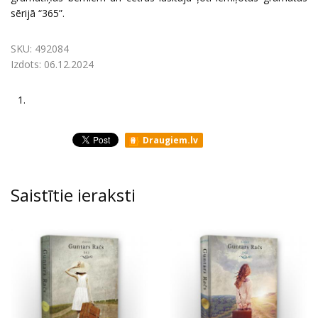
sērijā “365”.
SKU:
492084
Izdots:
06.12.2024
1.
Draugiem.lv
Saistītie ieraksti