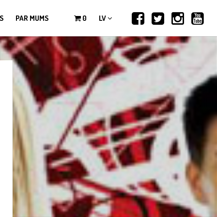
S
PAR MUMS
0
LV