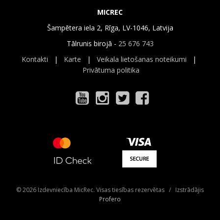
MICREC
Šampētera iela 2, Rīga, LV-1046, Latvija
Tālrunis birojā -
25 676 743
Kontakti
|
Karte
|
Veikala lietošanas noteikumi
|
Privātuma politika
© 2026 Izdevniecība MicRec. Visas tiesības rezervētas / Izstrādājis
Profero