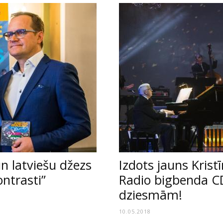
n latviešu džezs
Izdots jauns Krist
ntrasti”
Radio bigbenda C
dziesmām!
10.05.2018