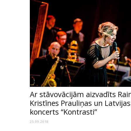
Ar stāvovācijām aizvadīts Ra
Kristīnes Prauliņas un Latvija
koncerts “Kontrasti”
25.09.2018