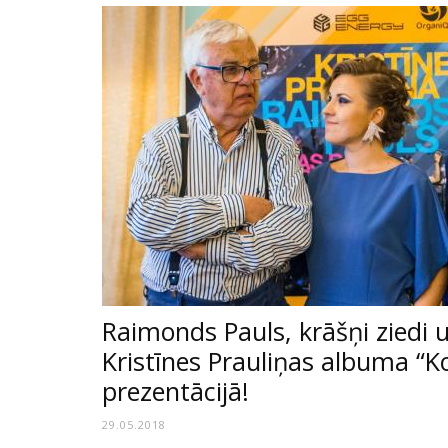
Raimonds Pauls, krāšņi ziedi u
Kristīnes Prauliņas albuma “Ko
prezentācijā!
29.05.2018