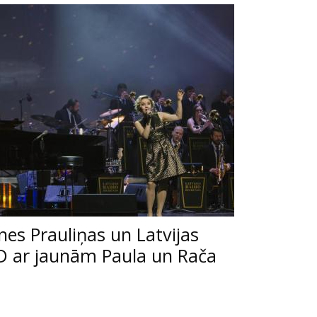
īnes Prauliņas un Latvijas
D ar jaunām Paula un Rača