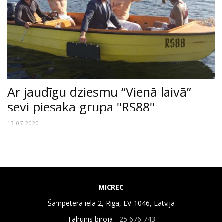
Ar jaudīgu dziesmu “Vienā laivā”
sevi piesaka grupa "RS88"
13.07.2020
MICREC
Šampētera iela 2, Rīga, LV-1046, Latvija
Tālrunis birojā -
25 676 743