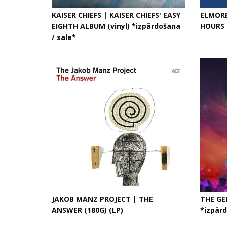
KAISER CHIEFS | KAISER CHIEFS' EASY
ELMORE
EIGHTH ALBUM (vinyl) *izpārdošana
HOURS (
/ sale*
JAKOB MANZ PROJECT | THE
THE GE
ANSWER (180G) (LP)
*izpārd