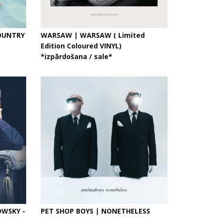
OUNTRY
WARSAW | WARSAW ( Limited
Edition Coloured VINYL)
*izpārdošana / sale*
OWSKY -
PET SHOP BOYS | NONETHELESS