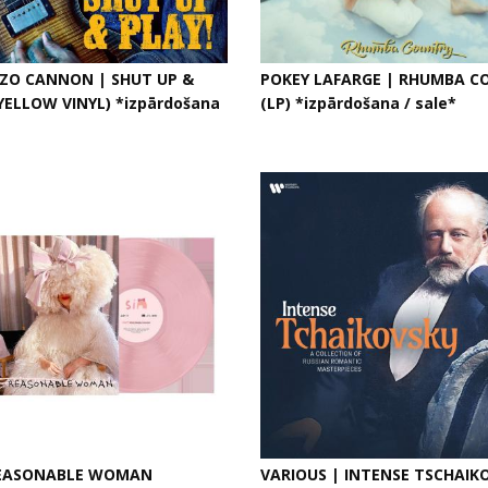
O CANNON | SHUT UP &
POKEY LAFARGE | RHUMBA C
(YELLOW VINYL) *izpārdošana
(LP) *izpārdošana / sale*
REASONABLE WOMAN
VARIOUS | INTENSE TSCHAIK