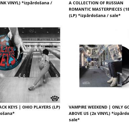
NK VINYL) *izpārdošana /
A COLLECTION OF RUSSIAN
ROMANTIC MASTERPIECES (18
(LP) *izpārdošana / sale*
ACK KEYS | OHIO PLAYERS (LP)
VAMPIRE WEEKEND | ONLY G
došana*
ABOVE US (2x VINYL) *izpārd
sale*