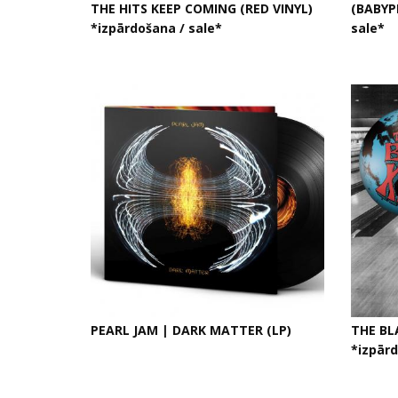
THE HITS KEEP COMING (RED VINYL)
(BABYPI
*izpārdošana / sale*
sale*
PEARL JAM | DARK MATTER (LP)
THE BL
*izpār