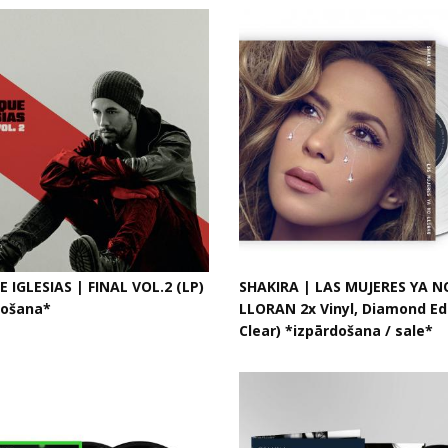
 IGLESIAS | FINAL VOL.2 (LP)
SHAKIRA | LAS MUJERES YA N
došana*
LLORAN 2x Vinyl, Diamond Edi
Clear) *izpārdošana / sale*