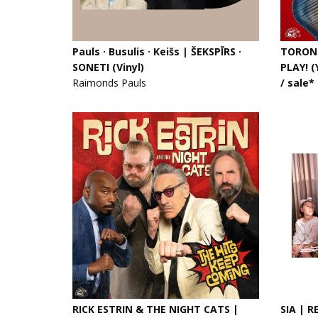
Pauls · Busulis · Keišs | ŠEKSPĪRS ·
TORONZ
SONETI (Vinyl)
PLAY! 
Raimonds Pauls
/ sale*
RICK ESTRIN & THE NIGHT CATS |
SIA | 