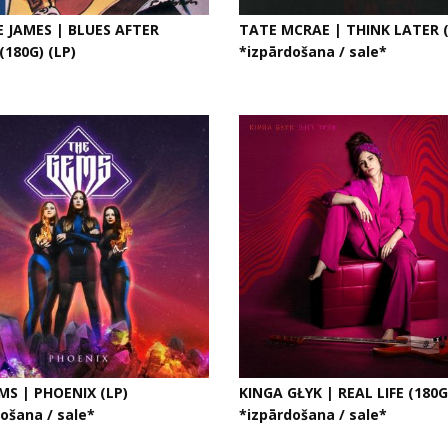
 JAMES | BLUES AFTER
TATE MCRAE | THINK LATER (
180G) (LP)
*izpārdošana / sale*
MS | PHOENIX (LP)
KINGA GŁYK | REAL LIFE (180G
ošana / sale*
*izpārdošana / sale*