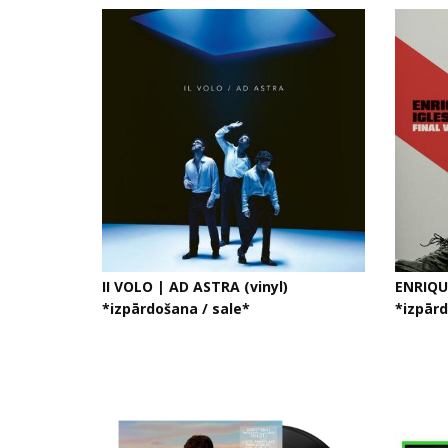
II VOLO | AD ASTRA (vinyl)
ENRIQUE
*izpārdošana / sale*
*izpār