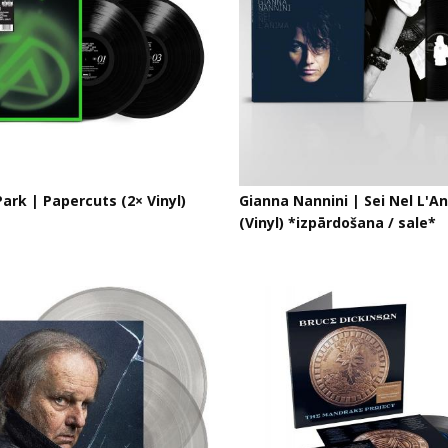
Park ‎| Papercuts (2× Vinyl)
Gianna Nannini | Sei Nel L'A
(Vinyl) *izpārdošana / sale*