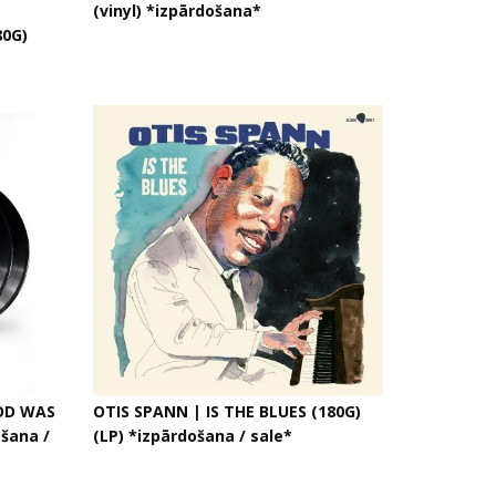
(vinyl) *izpārdošana*
0G)
OD WAS
OTIS SPANN | IS THE BLUES (180G)
ošana /
(LP) *izpārdošana / sale*