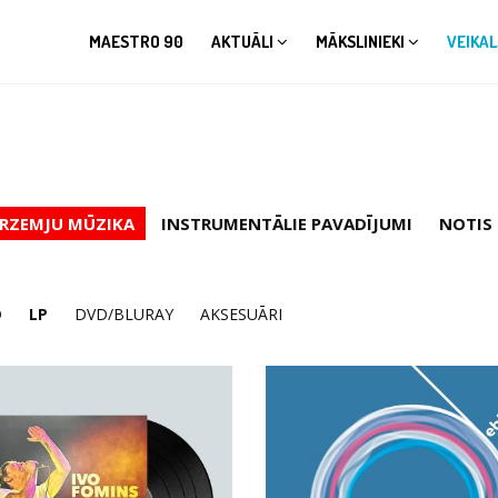
MAESTRO 90
AKTUĀLI
MĀKSLINIEKI
VEIKAL
RZEMJU MŪZIKA
INSTRUMENTĀLIE PAVADĪJUMI
NOTIS
D
LP
DVD/BLURAY
AKSESUĀRI