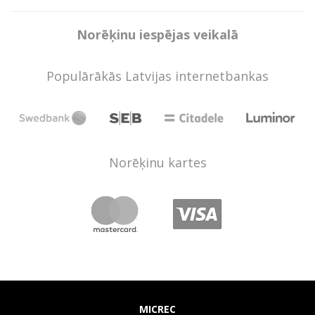
Norēķinu iespējas veikalā
Populārākās Latvijas internetbankas
Norēķinu kartes
MICREC