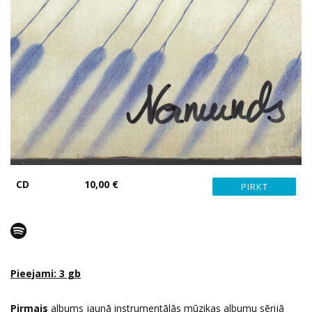
CD
10,00 €
Pieejami: 3 gb
Pirmais
albums jaunā instrumentālās mūzikas albumu sērijā