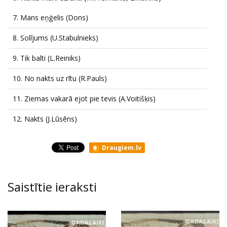
7.
Mans eņģelis (Dons)
8.
Solījums (U.Stabulnieks)
9.
Tik balti (L.Reiniks)
10.
No nakts uz rītu (R.Pauls)
11.
Ziemas vakarā ejot pie tevis (A.Voitišķis)
12.
Nakts (J.Lūsēns)
Draugiem.lv
Saistītie ieraksti