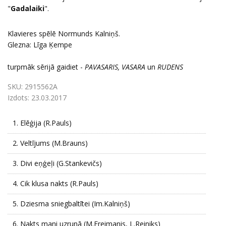
"
Gadalaiki
".
Klavieres spēlē Normunds Kalniņš.
Glezna: Līga Ķempe
turpmāk sērijā gaidiet -
PAVASARIS, VASARA
un
RUDENS
SKU:
2915562A
Izdots:
23.03.2017
1.
Elēģija (R.Pauls)
2.
Veltījums (M.Brauns)
3.
Divi eņģeļi (G.Stankevičs)
4.
Cik klusa nakts (R.Pauls)
5.
Dziesma sniegbaltītei (Im.Kalniņš)
6.
Nakts mani uzrunā (M.Freimanis, L.Reiniks)