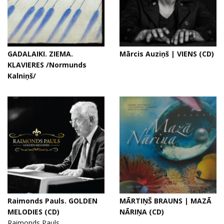
GADALAIKI. ZIEMA.
Mārcis Auziņš | VIENS (CD)
KLAVIERES /Normunds
Kalniņš/
Raimonds Pauls. GOLDEN
MĀRTIŅŠ BRAUNS | MAZĀ
MELODIES (CD)
NĀRIŅA (CD)
Raimonds Pauls