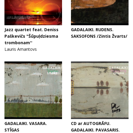
Jazz quartet feat. Deniss
GADALAIKI. RUDENS.
Paškevičs "Šūpuļdziesma
SAKSOFONS /Zintis Žvarts/
trombonam''
Lauris Amantovs
GADALAIKI. VASARA.
CD ar AUTOGRĀFU.
STĪGAS
GADALAIKI. PAVASARIS.