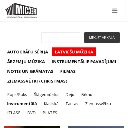
AUTOGRĀFU SĒRIJA
LATVIEŠU MŪZIKA
ĀRZEMJU MŪZIKA
INSTRUMENTĀLIE PAVADĪJUMI
NOTIS UN GRĀMATAS
FILMAS
ZIEMASSVĒTKI (CHRISTMAS)
Pops/Roks
Šlāgermūzika
Deju
Bērnu
Instrumentālā
Klasiskā
Tautas
Ziemassvētku
IZLASE
DVD
PLATES