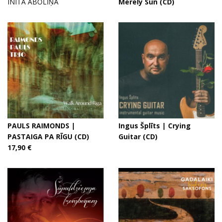
INITA ĀBOLIŅA
Merely Sun (CD)
PAULS RAIMONDS |
Ingus Šplīts | Crying
PASTAIGA PA RĪGU (CD)
Guitar (CD)
17,90 €