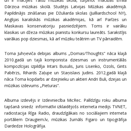
un ir mācījies Talsu mūzikas skolā, turpinot mācības Emīla
Dārziņa mūzikas skolā. Studējis Latvijas Mūzikas akadēmijā.
Papildinājis zināšanas pie Džuliarda skolas (Juilliardschool NY),
Anglijas karaliskās mūzikas akadēmijas, kā arī Parīzes un
Maskavas konservatoriju pasniedzējiem. Toms ir vairāku
klasikas un džeza mūzikas pianistu konkursu laureāts. Sarakstījis
vairākas pop dziesmas, kā arī mūziku teātrim un TV pārraidēm.
Toma Juhņeviča debijas albums „Domas/Thoughts” nāca klajā
2010.gadā un tajā komponista dziesmas un instrumentālās
kompozīcijas izpildīja Intars Busulis, Juris Lisenko, Ozols, Gints
Pabērzs, Rihards Zaļupe un Staņislavs Judins. 2012.gadā klajā
nāca Toma kopdarbs ar dzejnieku un aktieri Andri Buli, dzejas un
mūzikas izdevums „Pieturas”.
Albuma izdevējs ir Izdevniecība MicRec. Palīdzīgu roku albuma
tapšanā sniedz informatīvi izklaidējošs interneta medijs TVNET,
radiostacija Rīga Radio, draudzīgākais no sociālajiem interneta
portāliem Draugiem.lv, mūzikas žurnāls Figaro un tipogrāfija
Dardedze Hologrāfija.