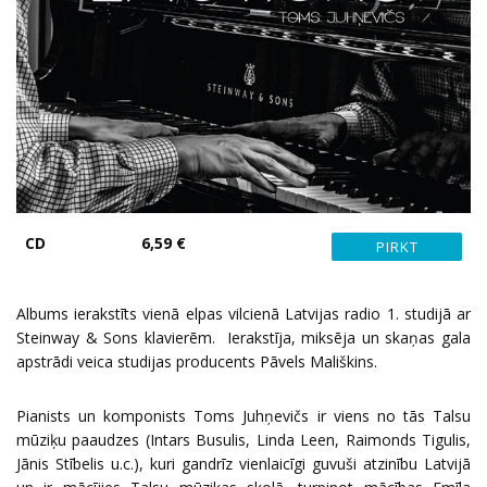
CD
6,59 €
Albums ierakstīts vienā elpas vilcienā Latvijas radio 1. studijā ar
Steinway & Sons klavierēm. Ierakstīja, miksēja un skaņas gala
apstrādi veica studijas producents Pāvels Mališkins.
Pianists un komponists Toms Juhņevičs ir viens no tās Talsu
mūziķu paaudzes (Intars Busulis, Linda Leen, Raimonds Tigulis,
Jānis Stībelis u.c.), kuri gandrīz vienlaicīgi guvuši atzinību Latvijā