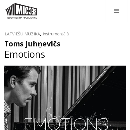
LATVIEŠU MŪZIKA
,
Instrumentālā
Toms Juhņevičs
Emotions