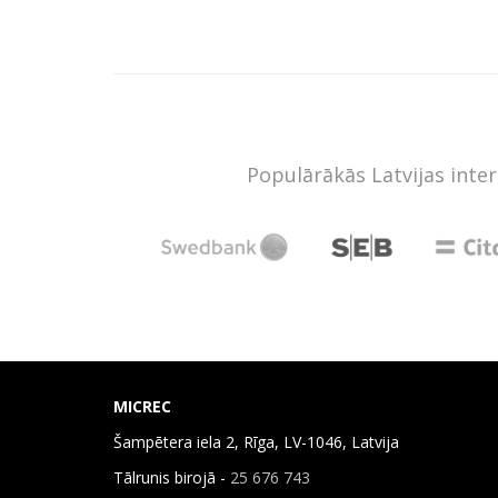
Populārākās Latvijas inte
MICREC
Šampētera iela 2, Rīga, LV-1046, Latvija
Tālrunis birojā -
25 676 743