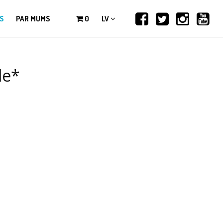
S
PAR MUMS
0
LV
le*