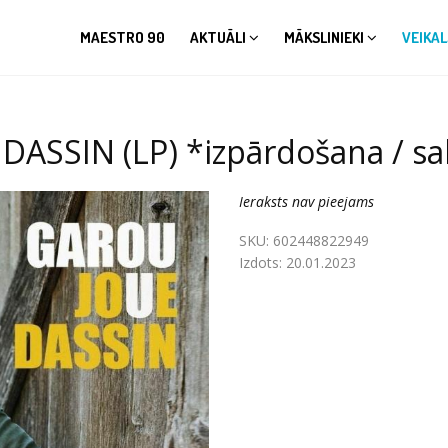
MAESTRO 90
AKTUĀLI
MĀKSLINIEKI
VEIKAL
SSIN (LP) *izpārdošana / sa
Ieraksts nav pieejams
SKU:
602448822949
Izdots:
20.01.2023