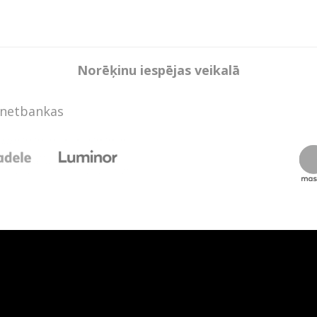
Norēķinu iespējas veikalā
rnetbankas