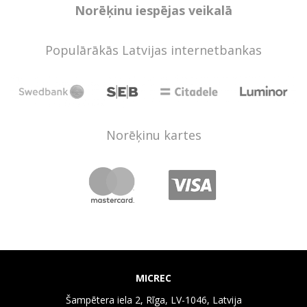
Norēķinu iespējas veikalā
Populārākās Latvijas internetbankas
Norēķinu kartes
MICREC
Šampētera iela 2, Rīga, LV-1046, Latvija