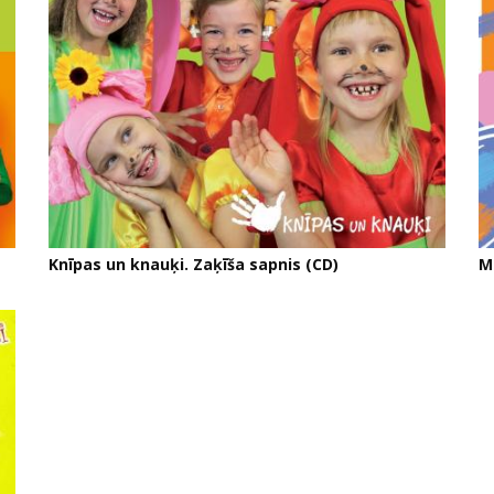
Knīpas un knauķi. Zaķīša sapnis (CD)
M