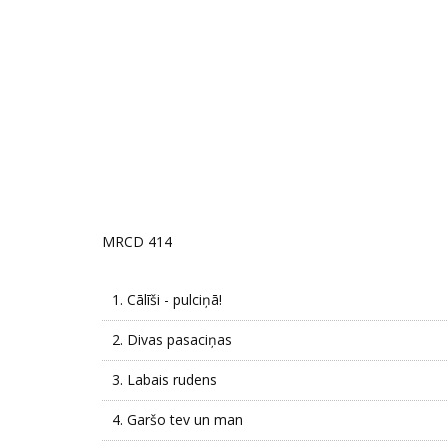
MRCD 414
1.
Cālīši - pulciņā!
2.
Divas pasaciņas
3.
Labais rudens
4.
Garšo tev un man