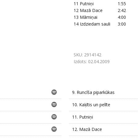
11
Putniņi
1:55
12
Mazā Dace
2:42
13
Māmiņai
4:00
14
Izdziedam sauli
3:00
SKU:
2914142
Izdots:
02.04.2009
9.
Runcīša piparkūkas
10.
Kaķītis un pelīte
11.
Putniņi
12.
Mazā Dace