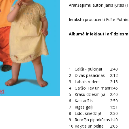
Aranžējumu autori Jānis Ķirsis (1.-
Ierakstu producenti Edīte Putniņ
Albumā ir iekļauti arī dzies
1
Cālīši - pulciņā!
2:40
2
Divas pasaciņas
2:12
3
Labais rudens
2:13
4
Garšo Tev un man!
1:45
5
Krāsu dziesmiņa
2:40
6
Kastanītis
2:50
7
Rīgas gaiļi
1:51
8
Lido, sniedziņ!
2:30
9
Runcīša piparkūkas
1:40
10
Kaķītis un pelīte
2:05