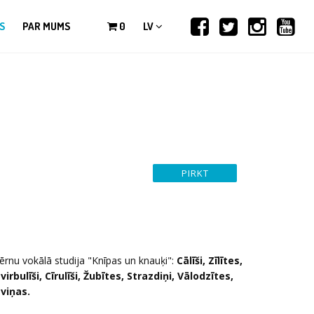
S
PAR MUMS
0
LV
ērnu vokālā studija "Knīpas un knauķi":
Cālīši, Zīlītes,
virbulīši, Cīrulīši, Žubītes, Strazdiņi, Vālodzītes,
viņas.