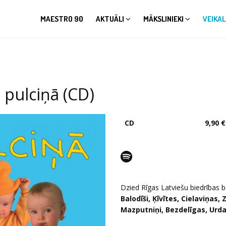
MAESTRO 90
AKTUĀLI
MĀKSLINIEKI
VEIKAL
 pulciņā (CD)
CD
9,90 €
Dzied Rīgas Latviešu biedrības b
Balodīši, Ķīvītes, Cielaviņas, Z
Mazputniņi, Bezdelīgas, Urda