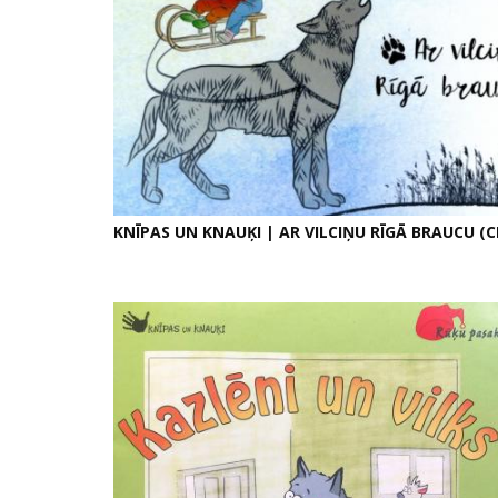
KNĪPAS UN KNAUĶI | AR VILCIŅU RĪGĀ BRAUCU (C