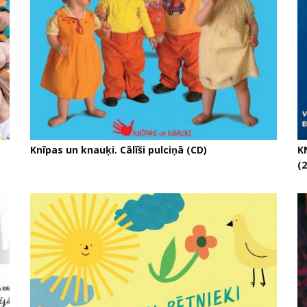
Knīpas un knauķi. Cālīši pulciņā (CD)
K
(