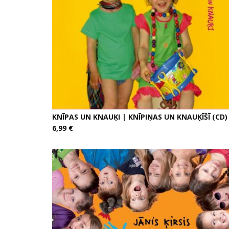
KNĪPAS UN KNAUĶI | KNĪPIŅAS UN KNAUĶĪŠĪ (CD)
6,99 €