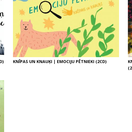
D)
KNĪPAS UN KNAUĶI | EMOCIJU PĒTNIEKI (2CD)
K
(2