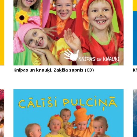
Knīpas un knauķi. Zaķīša sapnis (CD)
K