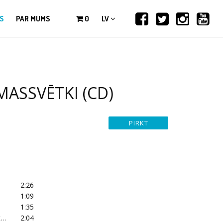
S
PAR MUMS
0
LV
MASSVĒTKI (CD)
2:26
1:09
1:35
t…
2:04