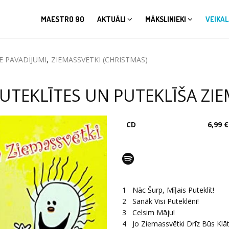
MAESTRO 90
AKTUĀLI
MĀKSLINIEKI
VEIKAL
E PAVADĪJUMI
,
ZIEMASSVĒTKI (CHRISTMAS)
UTEKLĪTES UN PUTEKLĪŠA ZIE
CD
6,99 €
1
Nāc Šurp, Mīļais Puteklīt!
2
Sanāk Visi Puteklēni!
3
Celsim Māju!
4
Jo Ziemassvētki Drīz Būs Klā