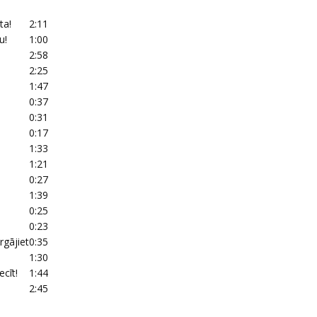
ta!
2:11
u!
1:00
2:58
2:25
1:47
0:37
0:31
0:17
1:33
1:21
0:27
1:39
0:25
0:23
gājiet
0:35
1:30
cīt!
1:44
2:45