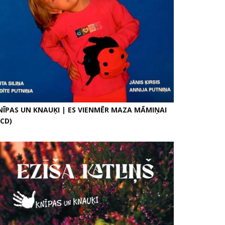
NĪPAS UN KNAUĶI | ES VIENMĒR MAZA MĀMIŅAI
2CD)