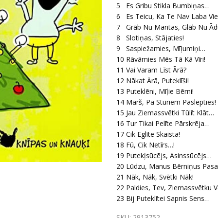
5
Es Gribu Stikla Bumbiņas…
6
Es Teicu, Ka Te Nav Laba Vie
7
Grāb Nu Mantas, Glāb Nu Ād
8
Slotiņas, Stājaties!
9
Saspiežamies, Mīļumiņi…
10
Rāvāmies Mēs Tā Kā Vīri!
11
Vai Varam Līst Ārā?
12
Nākat Ārā, Puteklīši!
13
Puteklēni, Mīļie Bērni!
14
Marš, Pa Stūriem Paslēpties!
15
Jau Ziemassvētki Tūlīt Klāt…
16
Tur Tikai Pelīte Pārskrēja…
17
Cik Eglīte Skaista!
18
Fū, Cik Netīrs…!
19
Putekļsūcējs, Asinssūcējs…
20
Lūdzu, Manus Bērniņus Pasar
21
Nāk, Nāk, Svētki Nāk!
22
Paldies, Tev, Ziemassvētku Ve
23
Bij Puteklītei Sapnis Sens…
SKU:
2913752