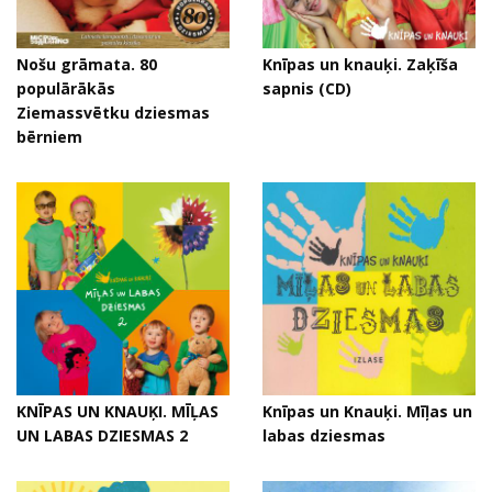
Nošu grāmata. 80
Knīpas un knauķi. Zaķīša
populārākās
sapnis (CD)
Ziemassvētku dziesmas
bērniem
KNĪPAS UN KNAUĶI. MĪĻAS
Knīpas un Knauķi. Mīļas un
UN LABAS DZIESMAS 2
labas dziesmas