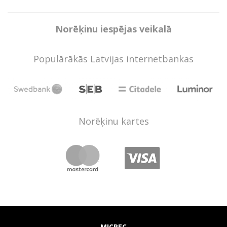
Norēķinu iespējas veikalā
Populārākās Latvijas internetbankas
Norēķinu kartes
MICREC