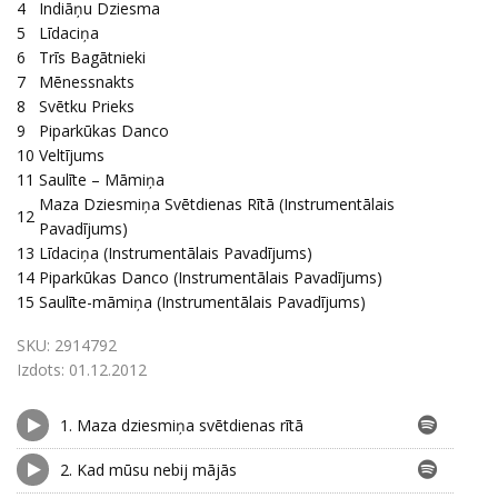
4
Indiāņu Dziesma
5
Līdaciņa
6
Trīs Bagātnieki
7
Mēnessnakts
8
Svētku Prieks
9
Piparkūkas Danco
10
Veltījums
11
Saulīte – Māmiņa
Maza Dziesmiņa Svētdienas Rītā (Instrumentālais
12
Pavadījums)
13
Līdaciņa (Instrumentālais Pavadījums)
14
Piparkūkas Danco (Instrumentālais Pavadījums)
15
Saulīte-māmiņa (Instrumentālais Pavadījums)
SKU:
2914792
Izdots:
01.12.2012
1.
Maza dziesmiņa svētdienas rītā
2.
Kad mūsu nebij mājās