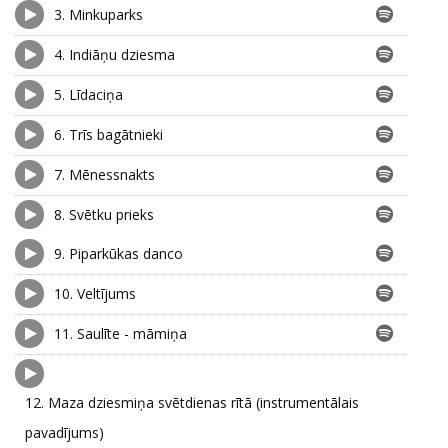
3.
Minkuparks
4.
Indiāņu dziesma
5.
Līdaciņa
6.
Trīs bagātnieki
7.
Mēnessnakts
8.
Svētku prieks
9.
Piparkūkas danco
10.
Veltījums
11.
Saulīte - māmiņa
12.
Maza dziesmiņa svētdienas rītā (instrumentālais
pavadījums)