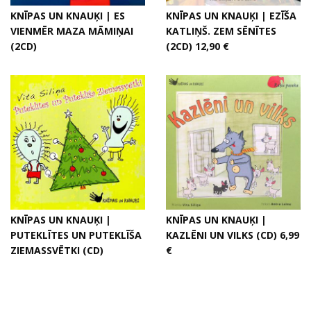
KNĪPAS UN KNAUĶI | ES
KNĪPAS UN KNAUĶI | EZĪŠA
VIENMĒR MAZA MĀMIŅAI
KATLIŅŠ. ZEM SĒNĪTES
(2CD)
(2CD) 12,90 €
KNĪPAS UN KNAUĶI |
KNĪPAS UN KNAUĶI |
PUTEKLĪTES UN PUTEKLĪŠA
KAZLĒNI UN VILKS (CD) 6,99
ZIEMASSVĒTKI (CD)
€