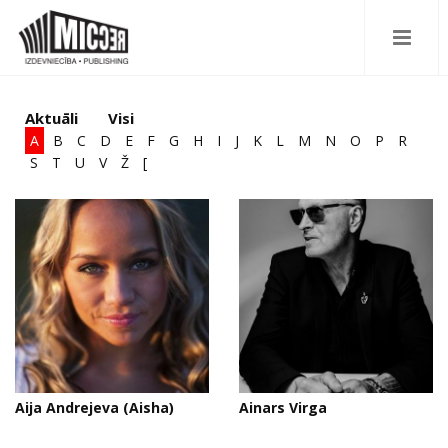
Aktuāli
Visi
A
B
C
D
E
F
G
H
I
J
K
L
M
N
O
P
R
S
T
U
V
Ž
[
Aija Andrejeva (Aisha)
Ainars Virga