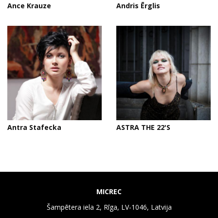
Ance Krauze
Andris Ērglis
Antra Stafecka
ASTRA THE 22'S
MICREC
Šampētera iela 2, Rīga, LV-1046, Latvija