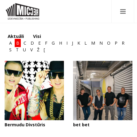
Aktuāli
Visi
A
B
C
D
E
F
G
H
I
J
K
L
M
N
O
P
R
S
T
U
V
Ž
[
Bermudu Divstūris
bet bet