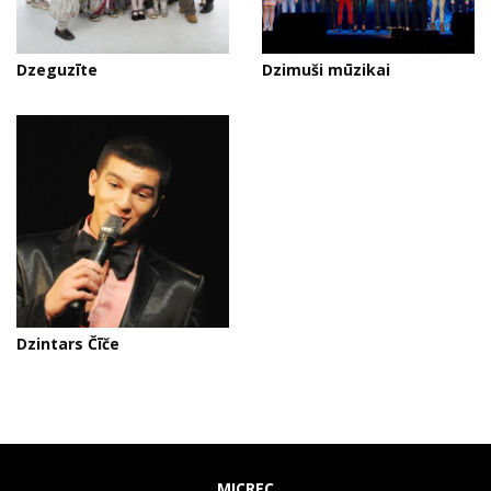
Dzeguzīte
Dzimuši mūzikai
Dzintars Čīče
MICREC