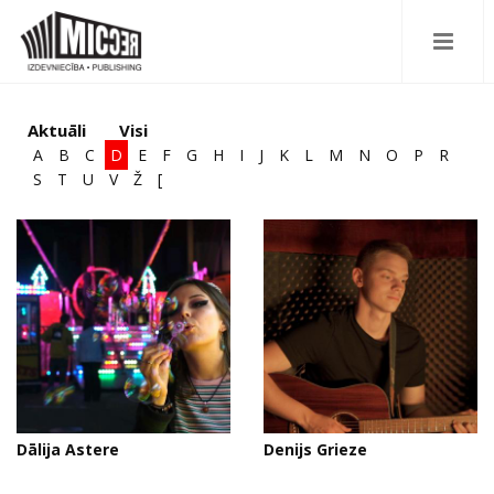
Aktuāli
Visi
A
B
C
D
E
F
G
H
I
J
K
L
M
N
O
P
R
S
T
U
V
Ž
[
Dālija Astere
Denijs Grieze