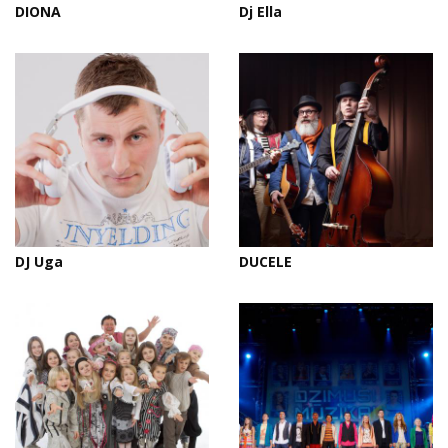
DIONA
Dj Ella
DJ Uga
DUCELE