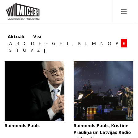
Aktuāli
Visi
A
B
C
D
E
F
G
H
I
J
K
L
M
N
O
P
R
S
T
U
V
Ž
[
Raimonds Pauls
Raimonds Pauls, Kristīne
Prauliņa un Latvijas Radio