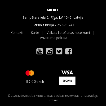
MICREC
Šampētera iela 2, Rīga, LV-1046, Latvija
Tālrunis birojā -
25 676 743
Kontakti
|
Karte
|
Veikala lietošanas noteikumi
|
Privātuma politika
© 2026 Izdevniecība MicRec. Visas tiesības rezervētas / Izstrādājis
Profero