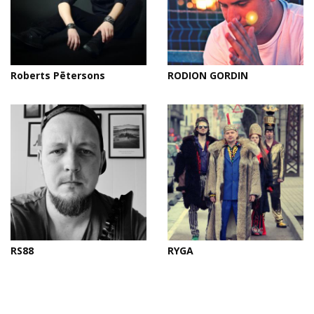
Roberts Pētersons
RODION GORDIN
RS88
RYGA