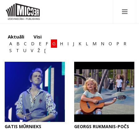
Aktuāli
Visi
A
B
C
D
E
F
G
H
I
J
K
L
M
N
O
P
R
S
T
U
V
Ž
[
GATIS MŪRNIEKS
GEORGS RUKMANIS-POČS